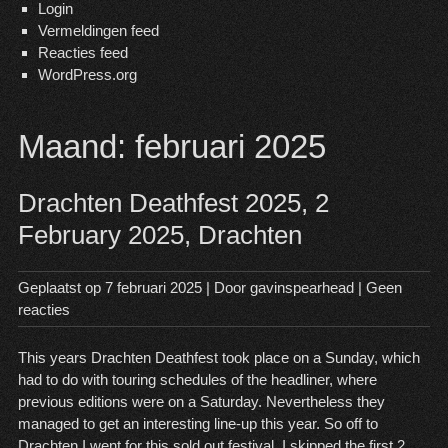
Login
Vermeldingen feed
Reacties feed
WordPress.org
Maand:
februari 2025
Drachten Deathfest 2025, 2
February 2025, Drachten
Geplaatst op
7 februari 2025
| Door
gavinspearhead
|
Geen
reacties
This years Drachten Deathfest took place on a Sunday, which
had to do with touring schedules of the headliner, where
previous editions were on a Saturday. Nevertheless they
managed to get an interesting line-up this year. So off to
Drachten I went for this sold out festival. I skipped the first 2