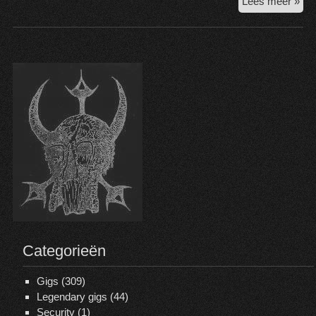
Pun
Lees meer »
Ste
@
Mus
Th
Hag
31
Jan
20
Categorieën
Gigs
(309)
Legendary gigs
(44)
Security
(1)