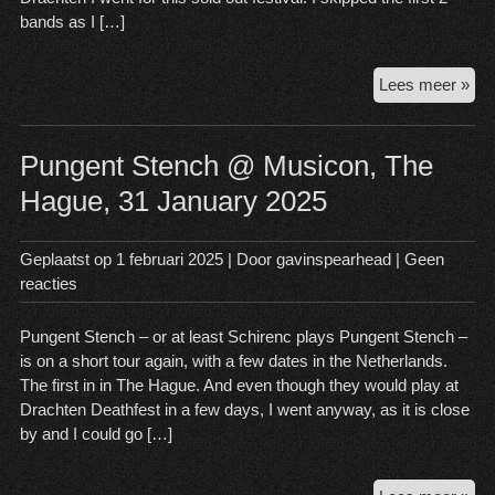
bands as I […]
Dra
Lees meer »
Dea
202
2
Pungent Stench @ Musicon, The
Feb
Hague, 31 January 2025
202
Dra
Geplaatst op
1 februari 2025
| Door
gavinspearhead
|
Geen
reacties
Pungent Stench – or at least Schirenc plays Pungent Stench –
is on a short tour again, with a few dates in the Netherlands.
The first in in The Hague. And even though they would play at
Drachten Deathfest in a few days, I went anyway, as it is close
by and I could go […]