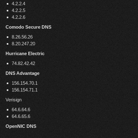
4.2.2.4
4.2.2.5
4.2.2.6
Comodo Secure DNS
8.26.56.26
8.20.247.20
Hurricane Electric
74.82.42.42
DNS Advantage
156.154.70.1
156.154.71.1
Verisign
64.6.64.6
64.6.65.6
OpenNIC DNS