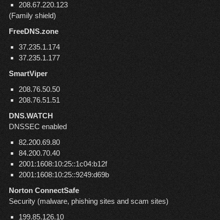
208.67.220.123
(Family shield)
FreeDNS.zone
37.235.1.174
37.235.1.177
SmartViper
208.76.50.50
208.76.51.51
DNS.WATCH
DNSSEC enabled
82.200.69.80
84.200.70.40
2001:1608:10:25::1c04:b12f
2001:1608:10:25::9249:d69b
Norton ConnectSafe
Security (malware, phishing sites and scam sites)
199.85.126.10