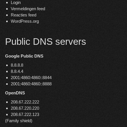
Login
Vermeldingen feed
Reacties feed
WordPress.org
Public DNS servers
Google Public DNS
8.8.8.8
8.8.4.4
2001:4860:4860::8844
2001:4860:4860::8888
OpenDNS
208.67.222.222
208.67.220.220
208.67.222.123
(Family shield)