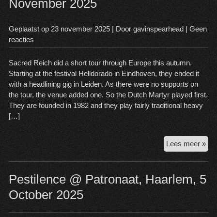
November 2025
28
No
20
Geplaatst op
23 november 2025
| Door
gavinspearhead
|
Geen
reacties
Sacred Reich did a short tour through Europe this autumn.
Starting at the festival Helldorado in Eindhoven, they ended it
with a headlining gig in Leiden. As there were no supports on
the tour, the venue added one. So the Dutch Martyr played first.
They are founded in 1982 and they play fairly traditional heavy
[…]
Sac
Lees meer »
Rei
@
Nob
Pestilence @ Patronaat, Haarlem, 5
Lei
October 2025
22
No