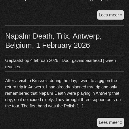
Dra
Lees meer »
Dea
Fes
Idu
Napalm Death, Trix, Antwerp,
Dra
Belgium, 1 February 2026
7
Feb
20
Geplaatst op
4 februari 2026
| Door
gavinspearhead
|
Geen
reacties
After a visit to Brussels during the day, I went to a gig on the
return trip in Antwerp. I had already planned my trip and only
remembered that Napalm Death were playing in Antwerp that
day, so it coincided nicely. They brought three support acts on
the tour. The first band was the Polish […]
Na
Lees meer »
Dea