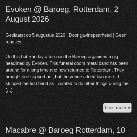
Evoken @ Baroeg, Rotterdam, 2
August 2026
Geplaatst op
5 augustus 2026
| Door
gavinspearhead
|
Geen
reacties
On this hot Sunday afternoon the Baroeg organised a gig
headlined by Evoken. This funeral doom metal band has been
around for a long time and now returned to Rotterdam. They
brought one support act, but the venue added two more. I
skipped the first band as I wanted to do other things during the
[…]
Ev
Lees meer »
@
Bar
Rot
Macabre @ Baroeg Rotterdam, 10
2