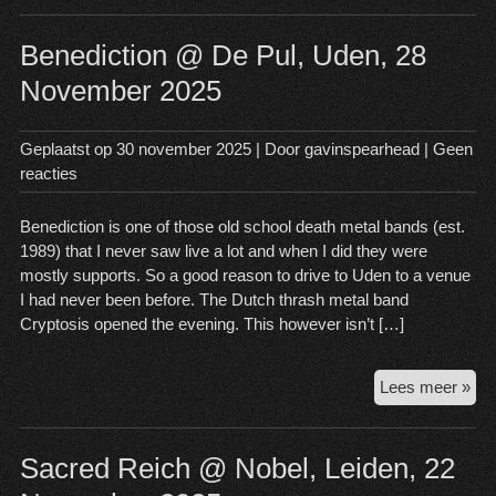
Trix
Ant
Benediction @ De Pul, Uden, 28
Bel
November 2025
1
Feb
20
Geplaatst op
30 november 2025
| Door
gavinspearhead
|
Geen
reacties
Benediction is one of those old school death metal bands (est.
1989) that I never saw live a lot and when I did they were
mostly supports. So a good reason to drive to Uden to a venue
I had never been before. The Dutch thrash metal band
Cryptosis opened the evening. This however isn’t […]
Ben
Lees meer »
@
De
Pul
Sacred Reich @ Nobel, Leiden, 22
Ude