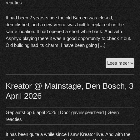
reacties
It had been 2 years since the old Baroeg was closed,
demolished, and a new venue was built to replace it on the
same location. It had opened a short while back. And with
Asphyx playing there it was a good opportunity to check it out.
Old building had its charm, I have been going […]
As
Lees meer »
@
Bar
Rot
Kreator @ Mainstage, Den Bosch, 3
22
April 2026
Ma
20
Geplaatst op
6 april 2026
| Door
gavinspearhead
|
Geen
reacties
It has been quite a while since I saw Kreator live. And with the