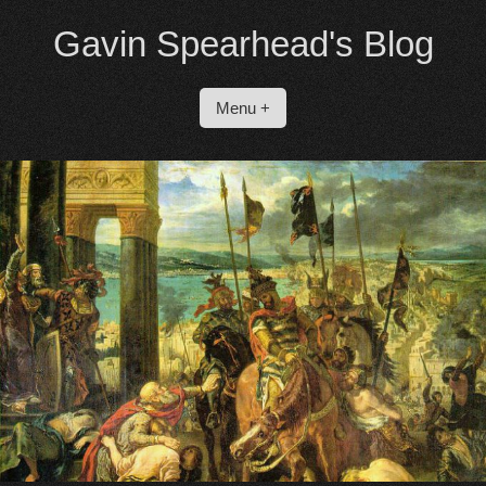
Spring
Gavin Spearhead's Blog
naar
inhoud
Menu +