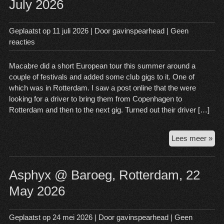
July 2026
Aug
20
Geplaatst op
11 juli 2026
| Door
gavinspearhead
|
Geen
reacties
Macabre did a short European tour this summer around a
couple of festivals and added some club gigs to it. One of
which was in Rotterdam. I saw a post online that the were
looking for a driver to bring them from Copenhagen to
Rotterdam and then to the next gig. Turned out their driver […]
Ma
Lees meer »
@
Bar
Rot
Asphyx @ Baroeg, Rotterdam, 22
10
May 2026
Jul
20
Geplaatst op
24 mei 2026
| Door
gavinspearhead
|
Geen