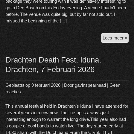
package they were touring with it was definitively interesting to
go to Den Bosch on this Friday evening. A venue I hadn’t been
before. The venue was quite big, but by far not sold out. I
missed the beginning of the […]
Kre
Lees meer »
@
Mai
De
Drachten Death Fest, Iduna,
Bos
Drachten, 7 Februari 2026
3
Apri
20
Geplaatst op
9 februari 2026
| Door
gavinspearhead
|
Geen
reacties
This annual festival held in Drachten’s Iduna I have attended for
several years in a row now. The line-up is always just
interesting enough to warrant the long drive.This year also had
a couple of cool bands to watch live. The day started early at
14.30 sharp with the Dutch band From the Crypt. It […]