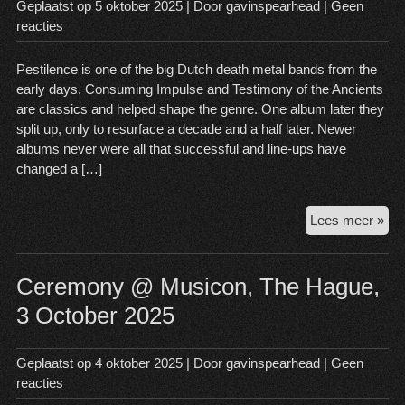
20
Geplaatst op
5 oktober 2025
| Door
gavinspearhead
|
Geen
reacties
Pestilence is one of the big Dutch death metal bands from the
early days. Consuming Impulse and Testimony of the Ancients
are classics and helped shape the genre. One album later they
split up, only to resurface a decade and a half later. Newer
albums never were all that successful and line-ups have
changed a […]
Pes
Lees meer »
@
Pat
Haa
Ceremony @ Musicon, The Hague,
5
3 October 2025
Oct
20
Geplaatst op
4 oktober 2025
| Door
gavinspearhead
|
Geen
reacties